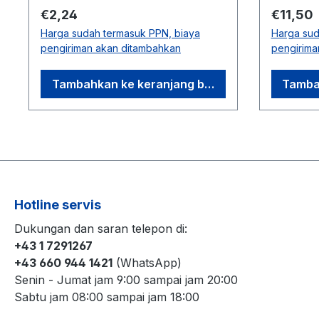
merek:TjendrawasihProdusen:Tje
MadePr
Harga normal:
Harga n
€2,24
€11,50
ndrawasihNegara
MadeNe
Harga sudah termasuk PPN, biaya
Harga sud
asal:IndonesiaKomposisi: Tepung
asal:Ind
pengiriman akan ditambahkan
pengirima
terigu, Daging Sapi, Air, Gula,
Sapi, R
Bawang bombay, Ragi, Kecap,
Tambahkan ke keranjang belanja
Tamba
Kedelai, Garam, Jagung Ekstrak,
Asam sitrat, Minyak sayur,
Tepung tapioka, Rempah-
rempah, Bawang Putih, Garam,
Dekstrosa, Penstabil, Pengemulsi
nabati, Selleri, Kacang, Penguat
rasa mononatrium glutamat
Hotline servis
(MSG)Pesan per karton:12
bhUkuran (PxLxT): 30 x 20 x 11
Dukungan dan saran telepon di:
cmBerat kotor: 1,65 kgBarcode:
+43 1 7291267
8712641001927"
+43 660 944 1421
(WhatsApp)
Senin - Jumat jam 9:00 sampai jam 20:00
Sabtu jam 08:00 sampai jam 18:00