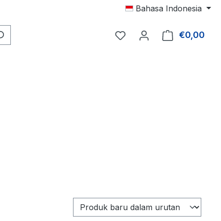
Bahasa Indonesia
Ada 0 item di daftar kei
€0,00