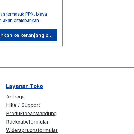
odusen:Home
ormal:
gara
ah termasuk PPN, biaya
onesiaKomposisi: Daging
n akan ditambahkan
empah-rempah"
hkan ke keranjang belanja
Layanan Toko
Anfrage
Hilfe / Support
Produktbeanstandung
Rückgabeformular
Widerspruchsformular