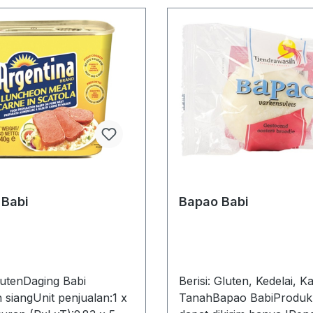
 Babi
Bapao Babi
GlutenDaging Babi
Berisi: Gluten, Kedelai, 
siangUnit penjualan:1 x
TanahBapao BabiProduk i