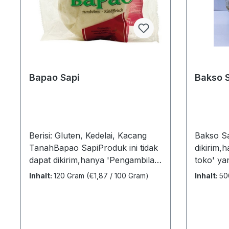
kgBarcode:
8720301107940Informasi
nutrisiUkuran porsi100grKalori
per porsi140Lemak
total2,6gr Lemak
jenuh0,5grKarbohidrat
Bapao Sapi
Bakso 
total20gr Jumlah
gula1grProtein7,5grSodium0,95gr
"
Berisi: Gluten, Kedelai, Kacang
Bakso Sa
TanahBapao SapiProduk ini tidak
dikirim,
dapat dikirim,hanya 'Pengambilan
toko' ya
di toko' yang tersedia di bawah
'Metode
Inhalt:
120 Gram
(€1,87 / 100 Gram)
Inhalt:
50
'Metode
pengirim
pengiriman'Unit penjualan:1 x
500grUku
120grUkuran (PxLxT):16,5 x 4 x
50 cmBer
14 cmBerat kotor: 0,137 kgNama
merek: