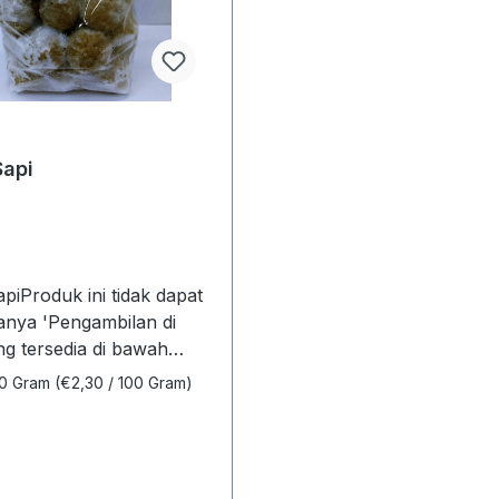
bhUkuran (PxLxT): 30 x 
cmBerat kotor: 1,65 kgBa
8712641001897"
Sapi
piProduk ini tidak dapat
hanya 'Pengambilan di
ng tersedia di bawah
0 Gram
(€2,30 / 100 Gram)
an'Unit penjualan:1 x
ran (PxLxT):20 x 10 x
at kotor: 0,52 kgNama
Home